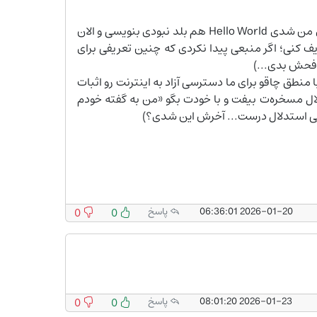
نظرت رو تأیید کردم، هر بار بیای اینجا یه سر بزنی، نظرت رو بخونی... فقط در حین خوندنش یادت باشه روزی که وارد کلاس‌های من شدی Hello World هم بلد نبودی بنویسی و الان
 نیستی «اینترنت» رو تعریف کنی؛ اگر منبعی پیدا نکردی که چنین تعریفی برای
 فحش بدی...)
 منطق چاقو برای ما دسترسی آزاد به اینترنت رو اثبات
دلال مسخره‌ت بیفت و با خودت بگو «من به گفته خودم
یعنی استدلال درست... آخرش این شدی؟)
2026-01-20 06:36:01
پاسخ
0
0
2026-01-23 08:01:20
پاسخ
0
0