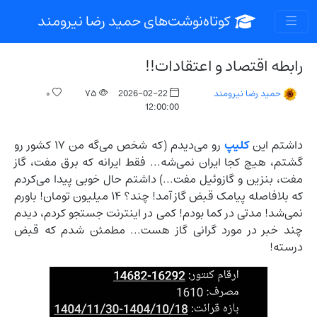
کوتاه‌نوشت‌های حمید رضا نیرومند
رابطه اقتصاد و اعتقادات!!
۰
۷۵
2026-02-22
حمید رضا نیرومند
12:00:00
داشتم این
کلیپ
رو می‌دیدم (که شخص می‌گه من ۱۷ کشور رو
گشتم، هیچ کجا ایران نمی‌شه... فقط ایرانه که برق مفت، گاز
مفت، بنزین و گازوئیل مفت...) داشتم حال خوبی پیدا می‌کردم
که بلافاصله پیامک قبض گاز آمد! چند؟ ۱۴ میلیون تومان! باورم
نمی‌شد! مدتی در کما بودم! کمی در اینترنت جستجو کردم، دیدم
چند خبر در مورد گرانی گاز هست... مطمئن شدم که قبض
درسته!