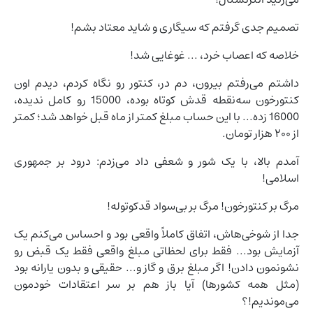
تصمیم جدی گرفتم که سیگاری و شاید معتاد بشم!
خلاصه که اعصاب خرد، ... غوغایی شد!
داشتم می‌رفتم بیرون، دم در، کنتور رو نگاه کردم، دیدم اون
کنتورخون سه‌نقطه قدش کوتاه بوده، 15000 رو کامل ندیده،
16000 زده... با این حساب مبلغ کمتر از ماه قبل خواهد شد؛ کمتر
از ۲۰۰ هزار تومان.
آمدم بالا، با یک شور و شعفی داد می‌زدم: درود بر جمهوری
اسلامی!
مرگ بر کنتورخون! مرگ بر بی‌سواد قدکوتوله!
جدا از شوخی‌هاش، اتفاق کاملاً واقعی بود و احساس می‌کنم یک
آزمایش بود... فقط برای لحظاتی مبلغ واقعی فقط یک قبض رو
نشونمون دادن! اگر مبلغ برق و گاز و... حقیقی و بدون یارانه بود
(مثل همه کشورها) آیا باز هم بر سر اعتقادات خودمون
می‌موندیم!؟