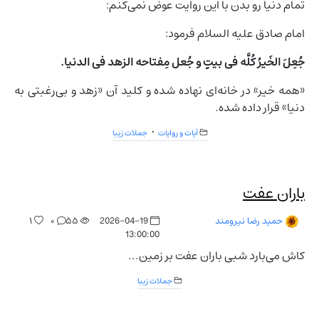
تمام دنیا رو بدن با این روایت عوض نمی‌کنم:
امام صادق علیه السلام فرمود:
جُعِلَ الخَیرُ کُلَّه فی بیتٍ و جُعل مِفتاحه الزهد فی الدنیا.
«همه خیر» در خانه‌ای نهاده شده و کلید آن «زهد و بی‌رغبتی به
دنیا» قرار داده شده.
آیات و روایات
جملات زیبا
باران عفت
۱
۰
۵۵
2026-04-19
حمید رضا نیرومند
13:00:00
کاش می‌بارد شبی باران عفت بر زمین...
جملات زیبا