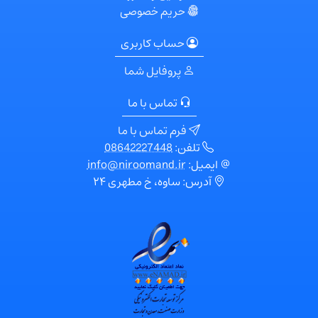
حریم خصوصی
حساب کاربری
پروفایل شما
تماس با ما
فرم تماس با ما
تلفن:
08642227448
ایمیل:
info@niroomand.ir
آدرس: ساوه، خ مطهری ۲۴