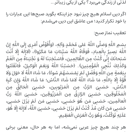
لذتی از زندگی می‌برد؟ یکی از یکی زیباتر...
اگر دین اسلام هیچ چیز نبود جز اینکه بگوید صبح‌ها این عبارات را
با خود تکرار کنید؛ من عاشق این دین می‌شدم:
تعقیب نماز صبح:
بِسْمِ اللّٰهِ وَصَلَّی اللّٰهُ عَلی مُحَمَّدٍ وَآلِهِ، ﴿وَأُفَوِّضُ أَمْرِی إِلَی اللّٰهِ إِنَّ
اللّٰهَ بَصِيرٌ بِالْعِبادِ، فَوَقَاهُ اللّٰهُ سَيِّئاتِ مَا مَكَرُوا﴾، ﴿لَاإِلٰهَ إِلّا أَنْتَ
سُبْحانَكَ إِنِّی كُنْتُ مِنَ الظَّالِمِينَ، فَاسْتَجَبْنَا لَهُ وَ نَجَّيْناهُ مِنَ الْغَمِّ
وَكَذَلِكَ نُنْجِی الْمُؤْمِنِينَ﴾. ﴿حَسْبُنَا اللّٰهُ وَنِعْمَ الْوَكيلُ، فَانْقَلَبُوا
بِنِعْمةٍ مِنَ اللّٰهِ وَفَضْلٍ لَمْ يَمْسَسْهُمْ سُوءٌ﴾، مَا شَاءَ اللّٰهُ لَا حَوْلَ وَلَا
قُوَّةَ إِلّا بِاللّٰهِ، مَا شَاءَ اللّٰهُ لَامَا شَاءَ النَّاسُ؛ مَا شَاءَ اللّٰهُ وَإِنْ كَرِهَ
النَّاسُ، حَسْبِیَ الرَّبُّ مِنَ الْمَرْبُوبِينَ، حَسْبِیَ الْخالِقُ مِنَ
الْمَخْلُوقِينَ، حَسْبِیَ الرَّازِقُ مِنَ الْمَرْزُوقِينَ، حَسْبِیَ اللّٰهُ رَبُّ
الْعالَمِينَ، حَسْبِی مَنْ هُوَ حَسْبِی، حَسْبِی مَنْ لَمْ يَزَلْ حَسْبِی،
حَسْبِی مَنْ كَانَ مُذْ كُنْتُ لَمْ يَزَلْ حَسْبِی، حَسْبِیَ اللّٰهُ، لَاإِلٰهَ إِلّا هُوَ،
عَلَيْهِ تَوَكَّلْتُ، وَهُوَ رَبُّ الْعَرْشِ الْعَظِيمِ.
هر چند هیچ چیز عربی نمی‌شه، اما به هر حال، معنی برخی