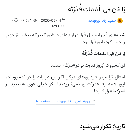
يَا مَنْ فِی الْمَماتِ قُدْرَتُهُ
۰
۰
۳۲
2026-03-14
حمید رضا نیرومند
12:00:00
شب‌های قدر امسال فرازی از دعای جوشن کبیر که بیشتر توجهم
را جلب کرد، این قرار بود:
يَا مَنْ فِی الْمَماتِ قُدْرَتُهُ
ای کسی که بُروز قدرت تو در «مرگ» است.
امثال ترامپ و فرعون‌های دیگر، اگر این عبارات را خوانده بودند،
این همه به قدرتشان نمی‌نازیدند! اگر خیلی قوی هستید از
«مرگ» فرار کنید!
روان‌شناسی
آیات و روایات
جملات زیبا
تاریخ تکرار می‌شود