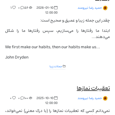
۱
۰
۵۶
2026-01-10
حمید رضا نیرومند
12:00:00
چقدر این جمله زیبا و عمیق و صحیح است:
ابتدا ما رفتارها را می‌سازیم، سپس رفتارها ما را شکل
می‌دهند...
We first make our habits, then our habits make us...
John Dryden
جملات زیبا
تعقیبات نمازها
۰
۰
۱۰۰
2025-10-10
حمید رضا نیرومند
12:00:00
نمی‌دانم کسی که تعقیبات نمازها را (با درک معنی) نمی‌خواند،