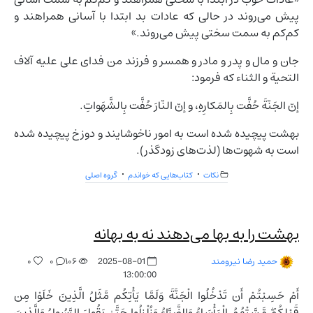
پیش می‌روند در حالی که عادات بد ابتدا با آسانی همراهند و
کم‌کم به سمت سختی پیش می‌روند.»
جان و مال و پدر و مادر و همسر و فرزند من فدای علی علیه آلاف
التحیة و الثناء که فرمود:
إنّ الجَنّةَ حُفَّت بِالمَكارِهِ، و إنّ النّارَ حُفَّت بِالشَّهَواتِ.
بهشت پيچيده شده است به امور ناخوشايند و دوزخ پيچيده شده
است به شهوت‌ها (لذت‌های زودگذر).
نکات
کتاب‌هایی که خواندم
گروه اصلی
بهشت را به بها می‌دهند نه به بهانه
۰
۰
۱۰۶
2025-08-01
حمید رضا نیرومند
13:00:00
أَمْ حَسِبْتُمْ أَن تَدْخُلُوا الْجَنَّةَ وَلَمَّا يَأْتِكُم مَّثَلُ الَّذِينَ خَلَوْا مِن
قَبْلِكُم‌ۖ مَّسَّتْهُمُ الْبَأْسَاءُ وَالضَّرَّاءُ وَزُلْزِلُوا حَتَّىٰ يَقُولَ الرَّسُولُ وَالَّذِينَ