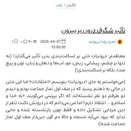
طنز
نکات
تأثیر شگرف درون بر بیرون
۱
۰
۴۰
2026-04-07
حمید رضا نیرومند
13:00:00
معتقدم: درونیات حتی بر اسکلت‌بندی بدن تأثیر می‌گذارد! (نه
تنها بر چشم، پیشانی، ریش، مو، لب‌ها و دهان و زبان، تون و پیچ
صدا، بلکه بر اسکلت‌بندی!)
(می‌خواستم به جای «درونیات» بنویسم «اعتقادات» اما این متن
در حالی به ذهنم رسید که در صف اول نماز جماعت بودم و دیدم
دو طرفم دو نفر نشسته‌اند که اگر بپرسی می‌گویند «به خدا و
اسلام و... اعتقاد دارم» اما من می‌دانم که در درونش نکبت تنفر از
دین مردابی تشکیل داده و فقط چون بازنشسته شده و جایی
ندارد که برود می‌آید مسجد و حالا دم گور، دین‌دار صف اول نماز
جماعت شده!)