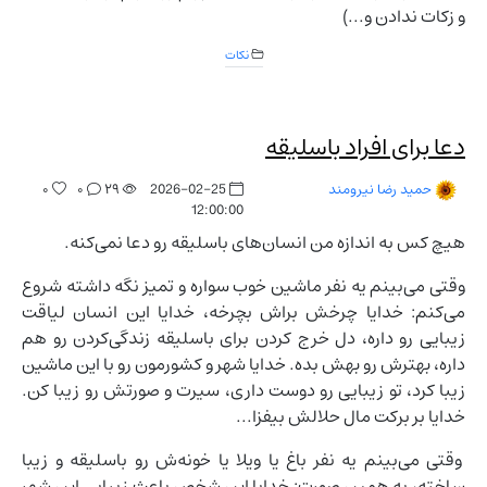
و زکات ندادن و...)
نکات
دعا برای افراد باسلیقه
۰
۰
۲۹
2026-02-25
حمید رضا نیرومند
12:00:00
هیچ کس به اندازه من انسان‌های باسلیقه رو دعا نمی‌کنه.
وقتی می‌بینم یه نفر ماشین خوب سواره و تمیز نگه داشته شروع
می‌کنم: خدایا چرخش براش بچرخه، خدایا این انسان لیاقت
زیبایی رو داره، دل خرج کردن برای باسلیقه زندگی‌کردن رو هم
داره، بهترش رو بهش بده. خدایا شهر و کشورمون رو با این ماشین
زیبا کرد، تو زیبایی رو دوست داری، سیرت و صورتش رو زیبا کن.
خدایا بر برکت مال حلالش بیفزا...
وقتی می‌بینم یه نفر باغ یا ویلا یا خونه‌ش رو باسلیقه و زیبا
ساخته، به همین صورت: خدایا این شخص باعث زیبایی این شهر