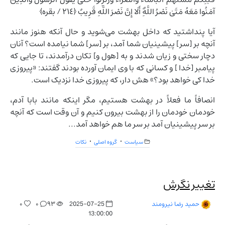
آمَنُوا مَعَهُ مَتَىٰ نَصْرُ اللَّهِ‌ۗ أَلَا إِنَّ نَصْرَ اللَّهِ قَرِيبٌ ‎﴿٢١٤ / بقره﴾
آیا پنداشتید که داخل بهشت مى‌شوید و حال آنکه هنوز مانند
آنچه بر [سر] پیشینیان شما آمد، بر [سر] شما نیامده است؟ آنان
دچار سختى و زیان شدند و به [هول و] تکان درآمدند، تا جایى که
پیامبر [خدا ] و کسانى که با وى ایمان آورده بودند گفتند: «پیروزى
خدا کى خواهد بود؟» هش دار، که پیروزى خدا نزدیک است.
انصافاً ما فعلاً در بهشت هستیم، مگر اینکه مانند بابا آدم،
خودمان خودمان را از بهشت بیرون کنیم و آن وقت است که آنچه
بر سر پیشینیان آمد بر سر ما هم خواهد آمد...
سیاست
گروه اصلی
نکات
تغییر نگرش
۰
۰
۹۳
2025-07-25
حمید رضا نیرومند
13:00:00