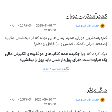
کم‌درآمدترین دوران
۰
۰
۹۴
2025-11-01
حمید رضا نیرومند
12:00:00
کم‌درآمدترین دوران عمرم زمان‌هایی بوده که از «بخشش مالی»
(صدقه، قرض، کمک، خمس و...) غافل بوده‌ام!
درک کردم که چرا
چکیده همه کتاب‌های موفقیت و انگیزش مالی
یک عبارت است: «برای پول‌دار شدن باید پول را ببخشی»
روان‌شناسی
نکات
مرگ مؤثر
۰
۰
۱۲۴
2025-09-30
حمید رضا نیرومند
12:00:00
مهم‌ترین چیزی که از خداوند می‌خواهم «
مرگ مؤثر
» است. چیزی