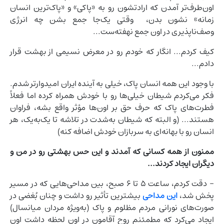
اون‌طرف‌تر آمدن که ارادتشون رو به «پاکی» و «پاک‌ترین انسان
زمانه» نشون بدن، وقتی یک‌جا جمع بشن چه انرژی
وصف‌ناپذیری در اون جمع نهفته‌ست...
کیف کردم... انگار که خودم رو در معرض نسیمی از بهشت قرار
دادم...
با وجود این همه انسان پاک، خیلی به آینده ایران امیدوارتر شدم.
فکر می‌کردم شیطان خیلی‌ها رو با خودش همراه کرده اما فعلاً
فطرت‌های پاک که حرف حق بر اون‌ها مؤثر واقع بشه، فراوان
هستند... (و البته که شیطان به‌شدت در تلاشه تا یک‌به‌یک، هر
انسان رو با بهانه‌ای به سربازان خودش اضافه کنه)
ممنون از همه کسانی که آمدند و این حس بهشتی رو در من و
دیگران ایجاد کردند...
- دقت کردم، ساعت ۵ تا ۶ صبح، بین مداحی‌هایی که در مسیر
پخش شد،
این مداحی
بیشترین تأثیر رو داشت و چنان بُغضی در
صورت‌های نورانی مردم مظلوم و پاک (به‌ویژه مردان میانسال)
ایجاد می‌کرد که مطمئنم روح آقامون در اون لحظه داشت اون