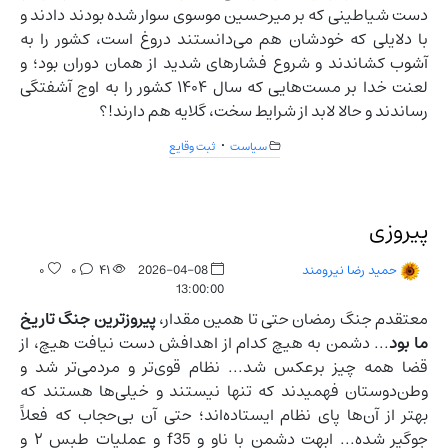
دست شیاطینی که بر میرحسین موسوی سوار شده بودند دادند و
با دلایلی که خودشان هم می‌دانستند دروغ است، کشور را به
آشوب کشاندند و شروع فشارهای شدید از همان دوران بود؛ و
لعنت خدا بر مست‌هایی که سال ۱۴۰۴ کشور را به اوج آشفتگی
رساندند و حالا لابد از شرایط سخت، گلایه هم دارند!؟
سیاست
ثبت وقایع
پیروزی
۰
۰
۴۱
2026-04-08
حمید رضا نیرومند
13:00:00
معتقدم جنگ رمضان حتی تا همین مقدار،
پیروزترین جنگ تاریخ
ما بود
... دشمن به هیچ کدام از اهدافش دست نیافت هیچ، از
قضا همه چیز برعکس شد... نظام قوی‌تر و مردمی‌تر شد و
وطن‌دوستان فهمیدند که تنها نیستند و خیلی‌ها هستند که
بهتر از آن‌ها پای نظام ایستاده‌اند؛ حتی آن بی‌حجاب که فعلاً
جوگیر شده... ابهت دشمن با ناو و f35 و عملیات طبس ۲ و