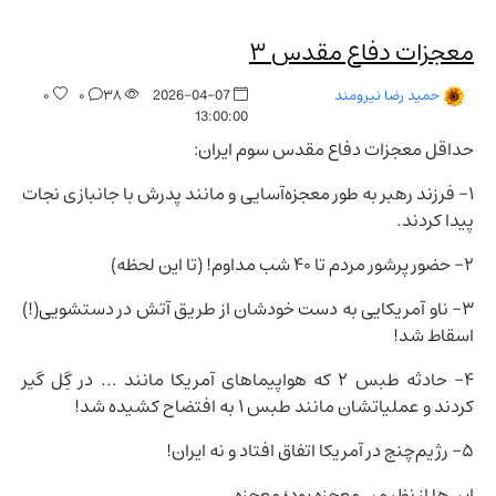
معجزات دفاع مقدس ۳
۰
۰
۳۸
2026-04-07
حمید رضا نیرومند
13:00:00
حداقل معجزات دفاع مقدس سوم ایران:
۱- فرزند رهبر به طور معجزه‌آسایی و مانند پدرش با جانبازی نجات
پیدا کردند.
۲- حضور پرشور مردم تا ۴۰ شب مداوم! (تا این لحظه)
۳- ناو آمریکایی به دست خودشان از طریق آتش در دستشویی(!)
اسقاط شد!
۴- حادثه طبس ۲ که هواپیماهای آمریکا مانند ... در گِل گیر
کردند و عملیاتشان مانند طبس ۱ به افتضاح کشیده شد!
۵- رژیم‌چنج در آمریکا اتفاق افتاد و نه ایران!
این‌ها از نظر من معجزه بود؛ معجزه...