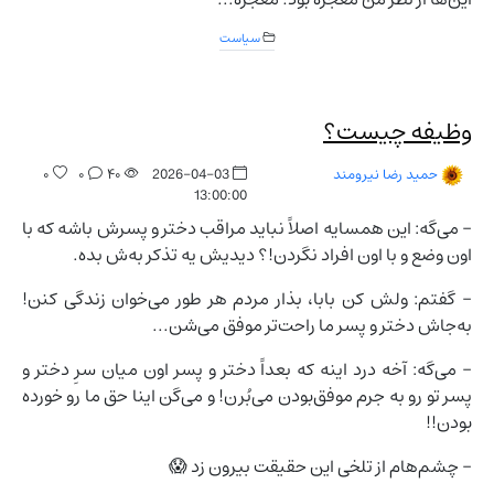
سیاست
وظیفه چیست؟
۰
۰
۴۰
2026-04-03
حمید رضا نیرومند
13:00:00
- می‌گه: این همسایه اصلاً نباید مراقب دختر و پسرش باشه که با
اون وضع و با اون افراد نگردن!؟ دیدیش یه تذکر به‌ش بده.
- گفتم: ولش کن بابا، بذار مردم هر طور می‌خوان زندگی کنن!
به‌جاش دختر و پسر ما راحت‌تر موفق می‌شن...
- می‌گه: آخه درد اینه که بعداً دختر و پسر اون میان سرِ دختر و
پسر تو رو به جرم موفق‌بودن می‌بُرن! و می‌گن اینا حق ما رو خورده
بودن!!
- چشم‌هام از تلخی این حقیقت بیرون زد 😱