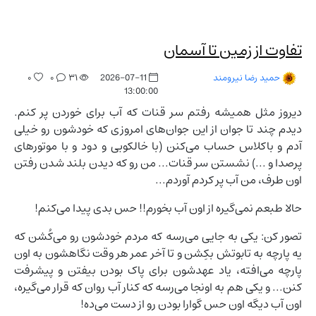
تفاوت از زمین تا آسمان
۰
۰
۳۱
2026-07-11
حمید رضا نیرومند
13:00:00
دیروز مثل همیشه رفتم سر قنات که آب برای خوردن پر کنم.
دیدم چند تا جوان از این جوان‌های امروزی که خودشون رو خیلی
آدم و باکلاس حساب می‌کنن (با خالکوبی و دود و با موتورهای
پرصدا و ...) نشستن سر قنات... من رو که دیدن بلند شدن رفتن
اون طرف، من آب پر کردم آوردم...
حالا طبعم نمی‌گیره از اون آب بخورم!! حس بدی پیدا می‌کنم!
تصور کن: یکی به جایی می‌رسه که مردم خودشون رو می‌کُشن که
یه پارچه به تابوتش بکِشن و تا آخر عمر هر وقت نگاهشون به اون
پارچه می‌افته، یاد عهدشون برای پاک بودن بیفتن و پیشرفت
کنن... و یکی هم به اونجا می‌رسه که کنار آب روان که قرار می‌گیره،
اون آب دیگه اون حس گوارا بودن رو از دست می‌ده!