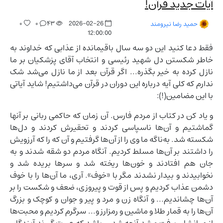
آیات جدید قرآن!
۰
۰
۴۳
2026-02-26
حمید رضا نیرومند
12:00:00
فقط دعا کنید این دو سه سال باقیمانده از عذابی که خداوند به
خاطر شکستن دل شهید رئیسی و انتخاب آقای پزشکیان بر ما
نازل کرده به خیر بگذره... اگر قرآن بعد از ما نازل می‌شد شک
ندارم که کلی آیه درباره این دوران در قرآن می‌داشتیم! شاید آیاتی
با این مضامین(!):
و یاد کن در کتاب از مردم فارس. آن زمان که حاکمی ربانی بر آنها
گماشتیم و آن‌ها ناسپاسی کردند و تحقیرش کردند و دل‌ها
شکسته شد. به‌ناگه ما وی را از آن‌ها گرفتیم و آن که را که آرزویش
را داشتند بر آن‌ها مسلط کردیم. آنگاه مردم دو شقه شدند و به
جان هم افتادند و خون‌ها ریخته شد و سرها بریده شد و
نخوابیدند و بیدار نشدند مگر با «خوف». آری، ما آن‌ها را با خوف
دشمن عذاب کردیم و پس از قوت و پیروزی، ضعف و شکست را بر
آن‌ها چشاندیم... و آنگاه زن و مرد و پیر و جوان و کوچک و بزرگ
آن‌ها را به قمار طلا و ماشین و رمزارز و... سرگرم کردیم و محبت‌ها