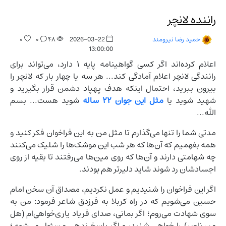
راننده لانچر
۰
۰
۴۸
2026-03-22
حمید رضا نیرومند
13:00:00
اعلام کرده‌اند اگر کسی گواهینامه پایه ۱ دارد، می‌تواند برای
رانندگی لانچر اعلام آمادگی کند... هر سه یا چهار بار که لانچر را
بیرون ببرید، احتمال اینکه هدف پهپاد دشمن قرار بگیرید و
شهید شوید یا
مثل این جوان ۲۲ ساله
شوید هست... بسم
الله...
مدتی شما را تنها می‌گذارم تا مثل من به این فراخوان فکر کنید و
همه بفهمیم که آن‌ها که هر شب این موشک‌ها را شلیک می‌کنند
چه شهامتی دارند و آن‌ها که روی مین‌ها می‌رفتند تا بقیه از روی
اجسادشان رد شوند شاید دلیرتر هم بودند.
اگر این فراخوان را شنیدیم و عمل نکردیم، مصداق آن سخن امام
حسین می‌شویم که در راه کربلا به فرزدق شاعر فرمود: من به
سوی شهادت می‌روم؛ اگر بمانی، صدای فریاد یاری‌خواهی‌ام (هل
من ناصر) را خواهی شنید، و اگر پاسخ ندهی مسئول می‌شوی؛