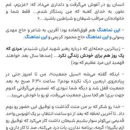
انسان رو در آغوش می‌گرفت و دلداری می‌داد که: «عزیزم، غم
نخور، به خدای کعبه که من رستگار شدم... فقط شما و
خانواده‌تان مراقب شیطان و شیاطین باشید...»
-
این نماهنگ
هم فوق‌العاده بود؛ آفرین به شاعر و حاج مهدی
رسولی و
این نماهنگ
حاج محمود کریمی و
این نماهنگ
.
- زیباترین جمله‌ای که درباره رهبر شهید ایران شنیدم:
مردی که
یک روز هم برای خودش زندگی نکرد
... (صدها سال بعد خواهند
فهمید این مرد عظیم که بود)
- اینکه گفته می‌شه «سیل جمعیت»، من تا امروز حتی در
پیاده‌روی اربعین درک نکرده بودم!! ساعت ۶:۳۰ صبح به بعد
جمعیت قفل شد و دیگه شما نبودی که تصمیم می‌گرفتی کدوم
جهت بری! هر کجا سیل جمعیت می‌رفت، تو رو با خودش می‌برد...
- خدا رو شکر که بر من منت گذاشت و توفیق این حضور رو بهم
داد. تا آخرین لحظه که بعد از دو ساعت انتظار، بر یک اتوبوس واحد
قدیمی بی‌کولر سوار بشیم شیطان داشت کار می‌کرد که توفیق رو
ازم بگیره!؛ گرمه، برنامه ندارن، پات درد می‌کنه، صد تا کار داری، و