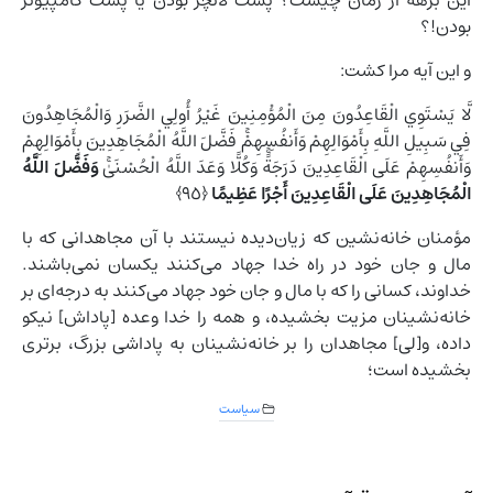
این برهه از زمان چیست؟ پشت لانچر بودن یا پشت کامپیوتر
بودن!؟
و این آیه مرا کشت:
لَّا يَسْتَوِي الْقَاعِدُونَ مِنَ الْمُؤْمِنِينَ غَيْرُ أُولِي الضَّرَرِ وَالْمُجَاهِدُونَ
فِي سَبِيلِ اللَّهِ بِأَمْوَالِهِمْ وَأَنفُسِهِمْ‌ۚ فَضَّلَ اللَّهُ الْمُجَاهِدِينَ بِأَمْوَالِهِمْ
وَأَنفُسِهِمْ عَلَى الْقَاعِدِينَ دَرَجَةً‌ۚ وَكُلًّا وَعَدَ اللَّهُ الْحُسْنَىٰ‌ۚ
وَفَضَّلَ اللَّهُ
الْمُجَاهِدِينَ عَلَى الْقَاعِدِينَ أَجْرًا عَظِيمًا
‎﴿٩٥﴾
مؤمنان خانه‌نشین که زیان‌دیده نیستند با آن مجاهدانى که با
مال و جان خود در راه خدا جهاد مى‌کنند یکسان نمى‌باشند.
خداوند، کسانى را که با مال و جان خود جهاد مى‌کنند به درجه‌اى بر
خانه‌نشینان مزیت بخشیده، و همه را خدا وعده [پاداش‌] نیکو
داده، و[لى‌] مجاهدان را بر خانه‌نشینان به پاداشى بزرگ، برترى
بخشیده است؛
سیاست