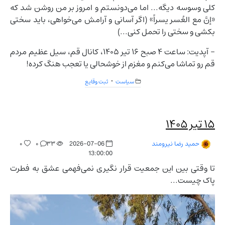
کلی وسوسه دیگه... اما می‌دونستم و امروز بر من روشن شد که
«إنَّ مع العُسر یسراً» (اگر آسانی و آرامش می‌خواهی، باید سختی
بکشی و سختی را تحمل کنی...)
- آپدیت: ساعت ۴ صبح ۱۶ تیر ۱۴۰۵، کانال قم، سیل عظیم مردم
قم رو تماشا می‌کنم و مغزم از خوشحالی یا تعجب هنگ کرده!
سیاست
ثبت وقایع
۱۵ تیر ۱۴۰۵
۰
۰
۳۳
2026-07-06
حمید رضا نیرومند
13:00:00
تا وقتی بین این جمعیت قرار نگیری نمی‌فهمی عشق به فطرت
پاک چیست...